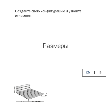
Создайте свою конфигурацию и узнайте
стоимость
Размеры
|
CM
IN
app.select.unity
app.sele