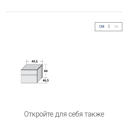
|
CM
IN
app.select.unity
app.sele
Откройте для себя также