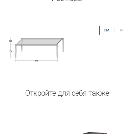
|
CM
IN
app.select.unity
app.sele
Откройте для себя также