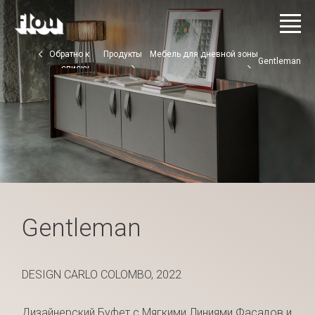
Обратно к
Продукты
Мебель для дневной зоны
Gentleman
списку
Gentleman
DESIGN CARLO COLOMBO, 2022
Дизайнерский Буфет с Мягкими Линиями Фасадов и