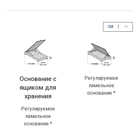
|
CM
IN
app.select.unity
app.sele
Основание с
Регулируемое
ламельное
ящиком для
основание *
хранения
Регулируемое
ламельное
основание *