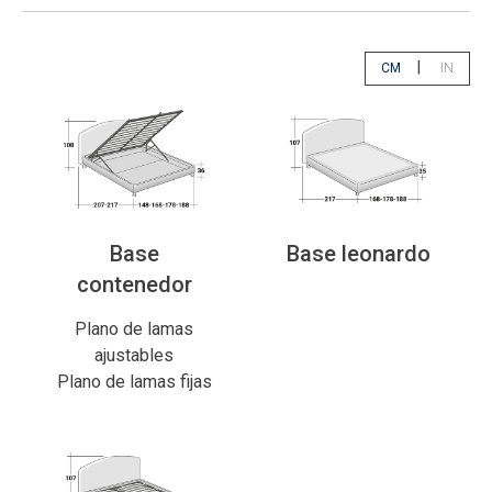
|
CM
IN
app.select.unity
app.sele
Base
Base leonardo
contenedor
Plano de lamas
ajustables
Plano de lamas fijas