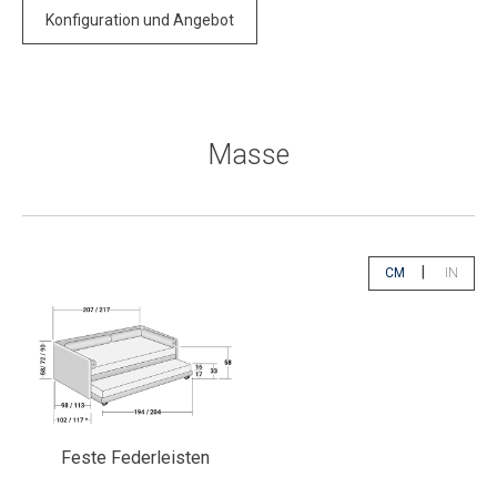
Konfiguration und Angebot
Masse
|
CM
IN
app.select.unity
app.sele
Feste Federleisten