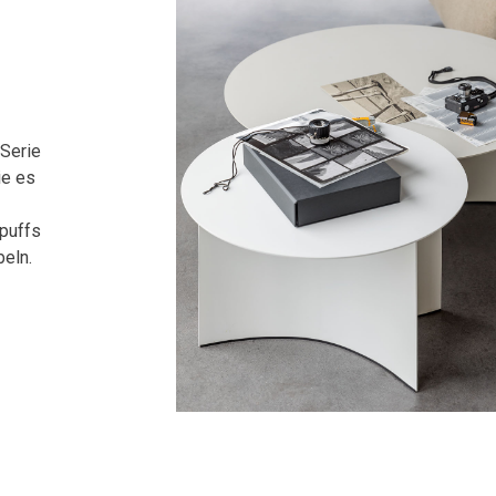
g
Serie
ie es
zpuffs
beln.