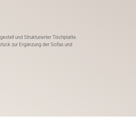
estell und Strukturierter Tischplatte.
stück zur Ergänzung der Sofas und