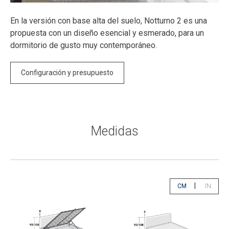
En la versión con base alta del suelo, Notturno 2 es una
propuesta con un diseño esencial y esmerado, para un
dormitorio de gusto muy contemporáneo.
Configuración y presupuesto
Medidas
|
CM
IN
app.select.unity
app.sele