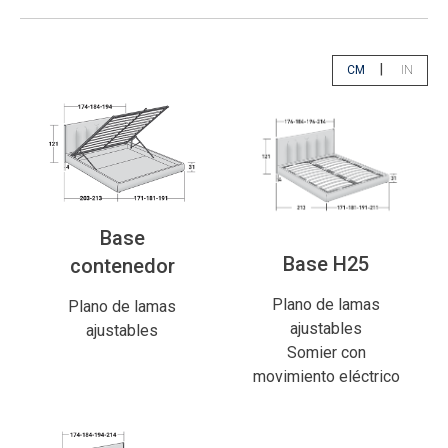
|
CM
IN
app.select.unity
app.sele
Base
Base H25
contenedor
Plano de lamas
Plano de lamas
ajustables
ajustables
Somier con
movimiento eléctrico