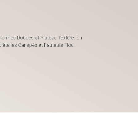
Formes Douces et Plateau Texturé. Un
ète les Canapés et Fauteuils Flou.