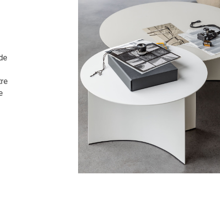
ide
tre
e