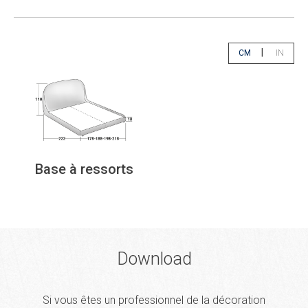
|
CM
IN
app.select.unity
app.sele
Base à ressorts
Download
Si vous êtes un professionnel de la décoration