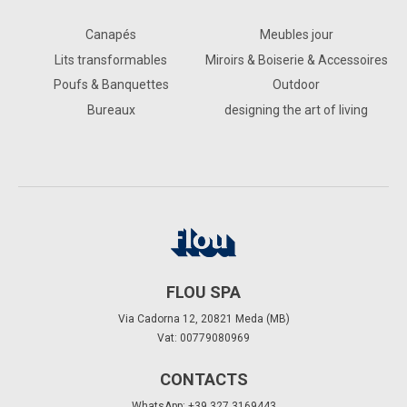
Canapés
Meubles jour
Lits transformables
Miroirs & Boiserie & Accessoires
Poufs & Banquettes
Outdoor
Bureaux
designing the art of living
FLOU SPA
Via Cadorna 12, 20821 Meda (MB)
Vat: 00779080969
CONTACTS
WhatsApp: +39 327 3169443