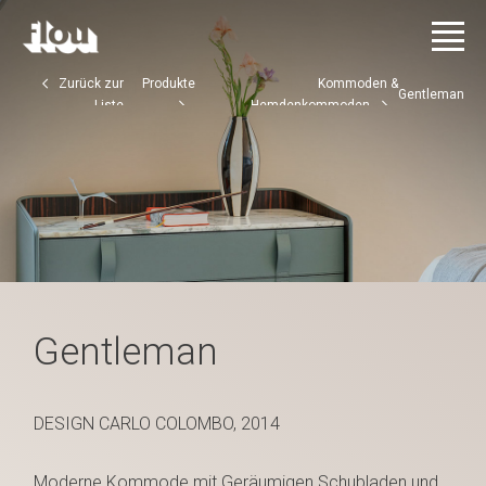
Zurück zur
Produkte
Kommoden &
Gentleman
Liste
Hemdenkommoden
Gentleman
DESIGN CARLO COLOMBO, 2014
Moderne Kommode mit Geräumigen Schubladen und