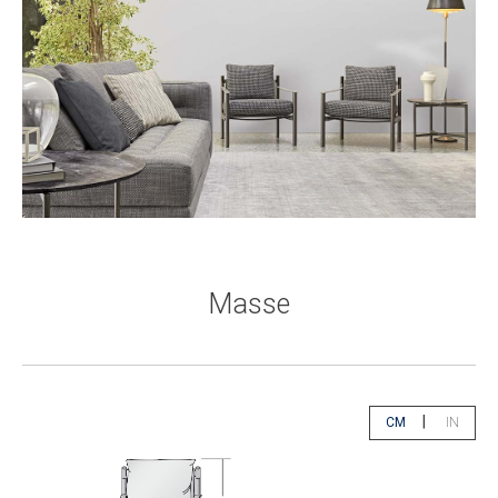
Masse
|
CM
IN
app.select.unity
app.sele