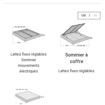
|
CM
IN
app.select.unity
app.sele
Lattes fixes réglables
Sommier à
Sommier
coffre
mouvements
Lattes fixes réglables
électriques