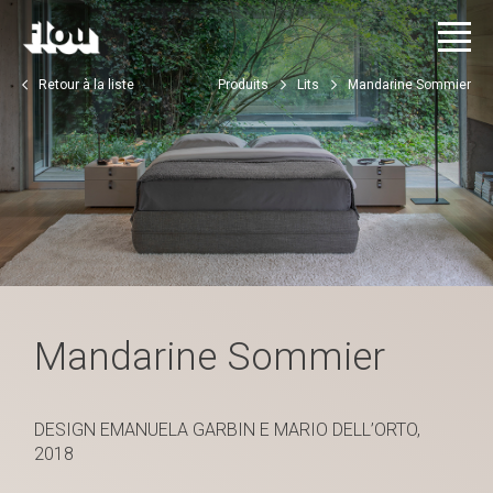
Retour à la liste
Produits
Lits
Mandarine Sommier
Mandarine Sommier
DESIGN EMANUELA GARBIN E MARIO DELL’ORTO,
2018