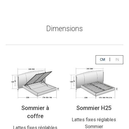
Dimensions
|
CM
IN
app.select.unity
app.sele
Sommier à
Sommier H25
coffre
Lattes fixes réglables
Sommier
Lattes fixes réglables